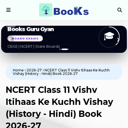
Books Guru Gyan
🎓
BOARD EXAMS
❮
❯
CBSE | NCERT | State Boards
Home
2026-27
NCERT Class 11 Vishv Itihaas Ke Kuchh
Vishay (History - Hindi) Book 2026-27
NCERT Class 11 Vishv
Itihaas Ke Kuchh Vishay
(History - Hindi) Book
2026-27