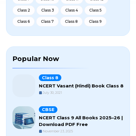
Class 2
Class 3
Class 4
Class 5
Class 6
Class 7
Class 8
Class 9
Popular Now
Class 8
NCERT Vasant (Hindi) Book Class 8
July 30, 2021
CBSE
NCERT Class 9 All Books 2025–26 |
Download PDF Free
November 23, 2025