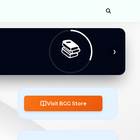
📚
❯
Visit BGG Store