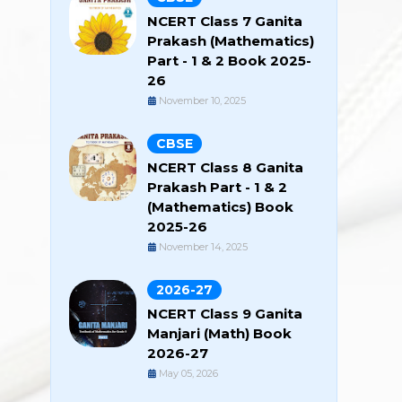
NCERT Class 7 Ganita
Prakash (Mathematics)
Part - 1 & 2 Book 2025-
26
November 10, 2025
CBSE
NCERT Class 8 Ganita
Prakash Part - 1 & 2
(Mathematics) Book
2025-26
November 14, 2025
2026-27
NCERT Class 9 Ganita
Manjari (Math) Book
2026-27
May 05, 2026