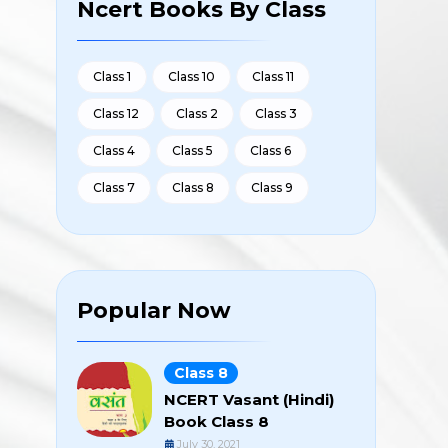
Ncert Books By Class
Class 1
Class 10
Class 11
Class 12
Class 2
Class 3
Class 4
Class 5
Class 6
Class 7
Class 8
Class 9
Popular Now
Class 8
NCERT Vasant (Hindi)
Book Class 8
July 30, 2021