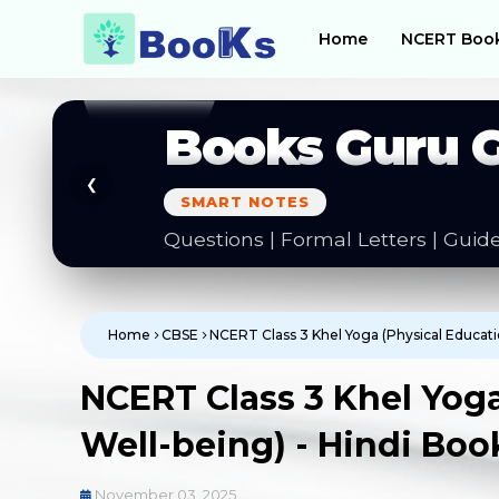
Home
NCERT Boo
Books Guru 
❮
SMART NOTES
Questions | Formal Letters | Guid
Home
CBSE
NCERT Class 3 Khel Yoga (Physical Educati
NCERT Class 3 Khel Yog
Well-being) - Hindi Boo
November 03, 2025